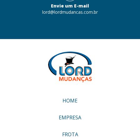
Envie um E-mail
lord@lordmudancas.com.br
HOME
EMPRESA
FROTA