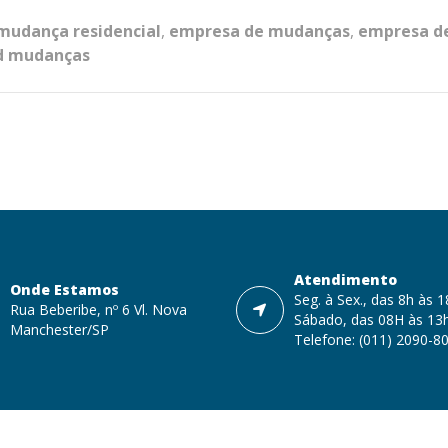
mudança residencial
,
empresa de mudanças
,
empresa de
d mudanças
Atendimento
Onde Estamos
Seg. à Sex., das 8h às 
Rua Beberibe, nº 6 Vl. Nova
Sábado, das 08H às 13
Manchester/SP
Telefone: (011) 2090-8