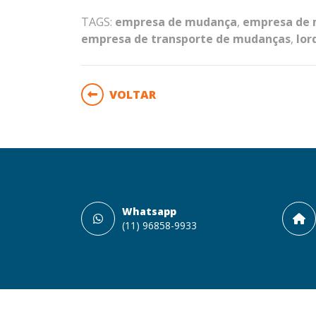
TAGS:
empresa de mudança
,
empresa de 
empresa de transporte de mudanças
,
lor
VOLTAR
Whatsapp
(11) 96858-9933