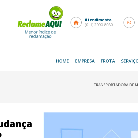
Atendimento
(011) 2090-8080
HOME
EMPRESA
FROTA
SERVIÇ
TRANSPORTADORA DE MU
udança
o