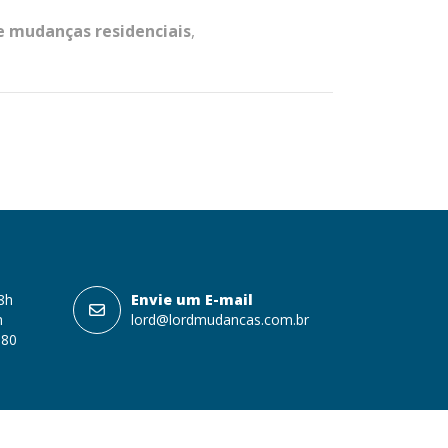
 mudanças residenciais
,
18h
Envie um E-mail
h
lord@lordmudancas.com.br
080