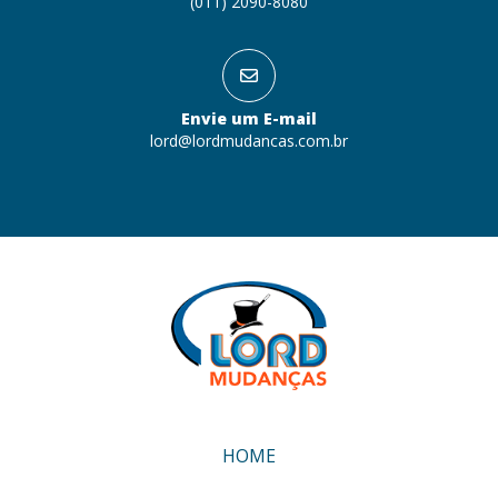
(011) 2090-8080
Envie um E-mail
lord@lordmudancas.com.br
HOME