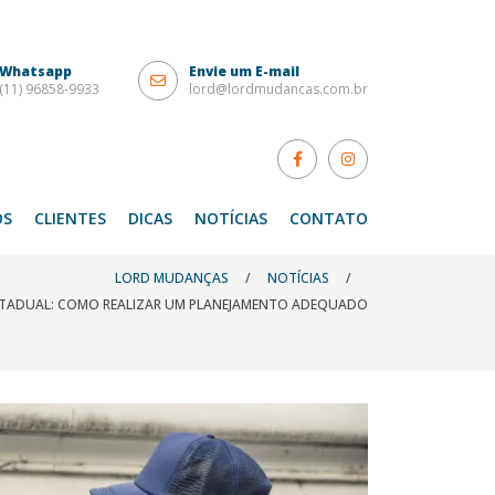
Whatsapp
Envie um E-mail
(11) 96858-9933
lord@lordmudancas.com.br
OS
CLIENTES
DICAS
NOTÍCIAS
CONTATO
LORD MUDANÇAS
/
NOTÍCIAS
/
TADUAL: COMO REALIZAR UM PLANEJAMENTO ADEQUADO