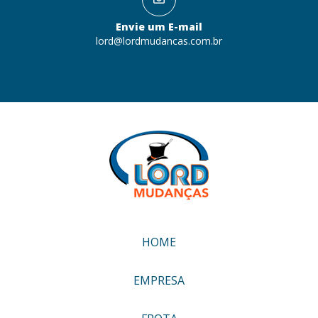
Envie um E-mail
lord@lordmudancas.com.br
HOME
EMPRESA