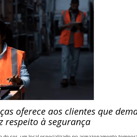
ças oferece aos clientes que dem
z respeito à segurança
 de ser, um local especializado no armazenamento temporári