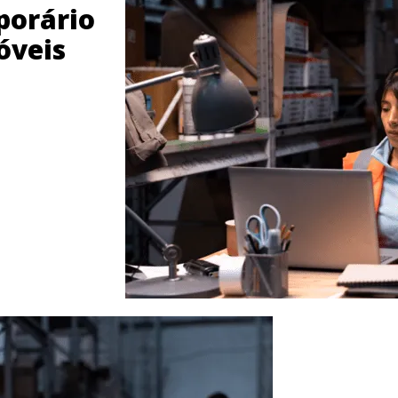
orário
óveis