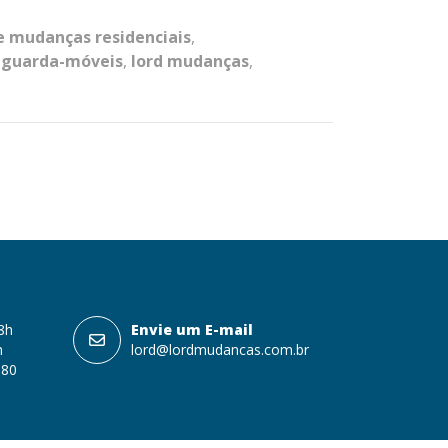
 mudanças residenciais
,
,
guarda-móveis
,
lord mudanças
,
18h
Envie um E-mail
h
lord@lordmudancas.com.br
080