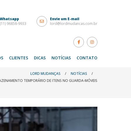
Whatsapp
Envie um E-mail
(11) 96858-9933
lord@lordmudancas.com.br
OS
CLIENTES
DICAS
NOTÍCIAS
CONTATO
LORD MUDANÇAS
/
NOTÍCIAS
/
AZENAMENTO TEMPORÁRIO DE ITENS NO GUARDA-MÓVEIS