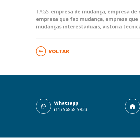
TAGS:
empresa de mudança
,
empresa de 
empresa que faz mudança
,
empresa que 
mudanças interestaduais
,
vistoria técni
VOLTAR
Whatsapp
(11) 96858-9933