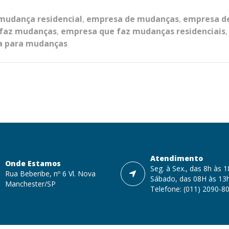
mudança residencial
,
empresa de mudanças
,
empresa de
faz mudanças
,
empresa que faz mudanças residenciais
ca para mudanças
Atendimento
Onde Estamos
Seg. à Sex., das 8h às 
Rua Beberibe, nº 6 Vl. Nova
Sábado, das 08H às 13
Manchester/SP
Telefone: (011) 2090-8