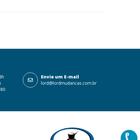
18h
Envie um E-mail
h
lord@lordmudancas.com.br
080