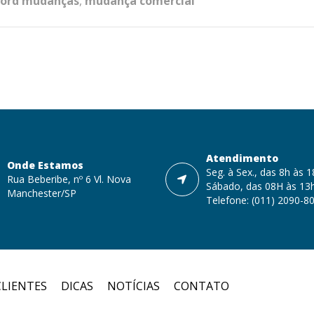
lord mudanças
,
mudança comercial
Atendimento
Onde Estamos
Seg. à Sex., das 8h às 
Rua Beberibe, nº 6 Vl. Nova
Sábado, das 08H às 13
Manchester/SP
Telefone: (011) 2090-8
CLIENTES
DICAS
NOTÍCIAS
CONTATO