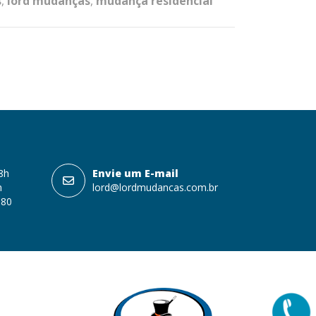
s
,
lord mudanças
,
mudança residencial
18h
Envie um E-mail
h
lord@lordmudancas.com.br
080