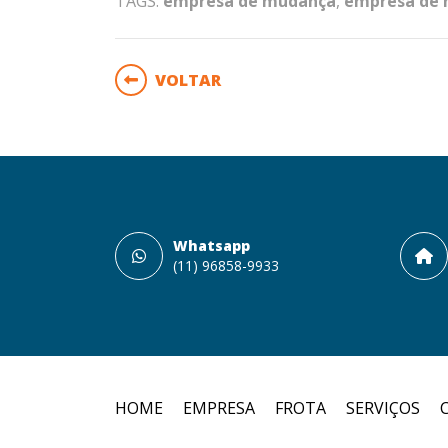
TAGS:
empresa de mudança
,
empresa de 
VOLTAR
Whatsapp
(11) 96858-9933
HOME
EMPRESA
FROTA
SERVIÇOS