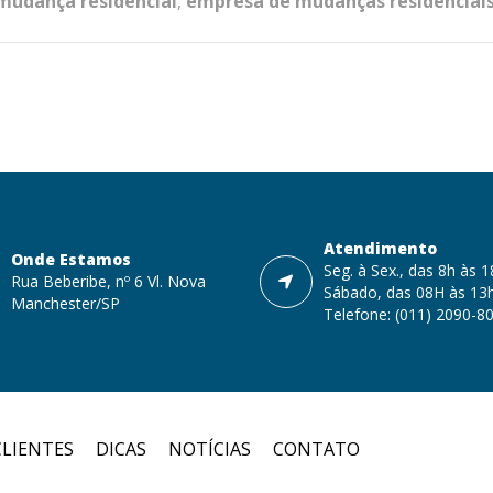
mudança residencial
,
empresa de mudanças residenciai
Atendimento
Onde Estamos
Seg. à Sex., das 8h às 
Rua Beberibe, nº 6 Vl. Nova
Sábado, das 08H às 13
Manchester/SP
Telefone: (011) 2090-8
CLIENTES
DICAS
NOTÍCIAS
CONTATO