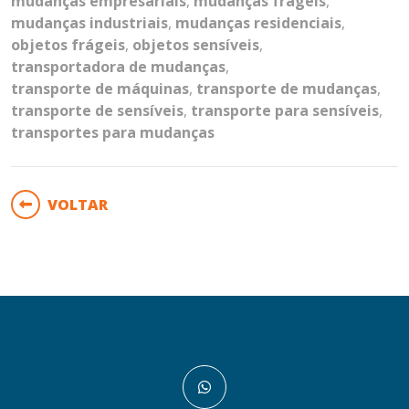
mudanças empresariais
,
mudanças frágeis
,
mudanças industriais
,
mudanças residenciais
,
objetos frágeis
,
objetos sensíveis
,
transportadora de mudanças
,
transporte de máquinas
,
transporte de mudanças
,
transporte de sensíveis
,
transporte para sensíveis
,
transportes para mudanças
VOLTAR