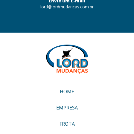
Envie um E-mail
lord@lordmudancas.com.br
HOME
EMPRESA
FROTA