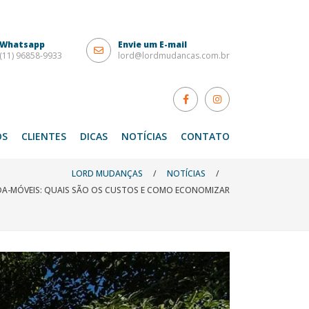
Whatsapp
Envie um E-mail
(11) 96858-9933
lord@lordmudancas.com.br
OS
CLIENTES
DICAS
NOTÍCIAS
CONTATO
LORD MUDANÇAS
/
NOTÍCIAS
/
A-MÓVEIS: QUAIS SÃO OS CUSTOS E COMO ECONOMIZAR