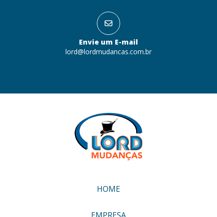
Envie um E-mail
lord@lordmudancas.com.br
HOME
EMPRESA