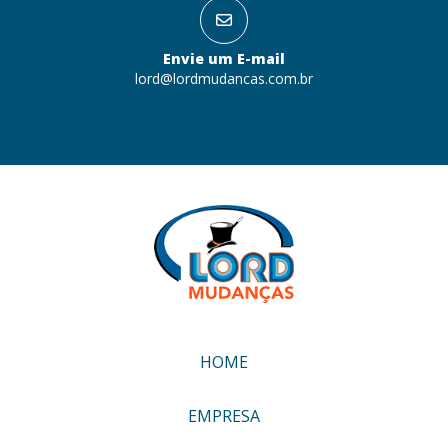
Envie um E-mail
lord@lordmudancas.com.br
HOME
EMPRESA