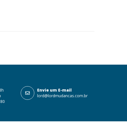
18h
Envie um E-mail
h
lord@lordmudancas.com.br
080