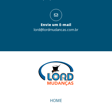
Envie um E-mail
lord@lordmudancas.com.br
HOME