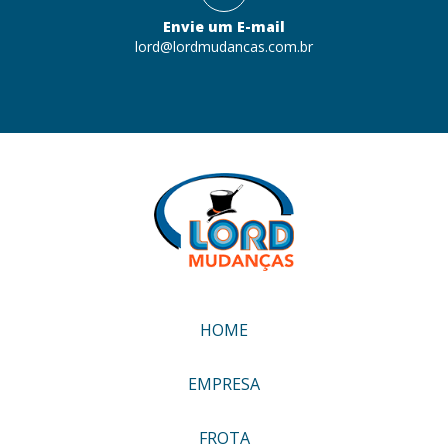
Envie um E-mail
lord@lordmudancas.com.br
HOME
EMPRESA
FROTA